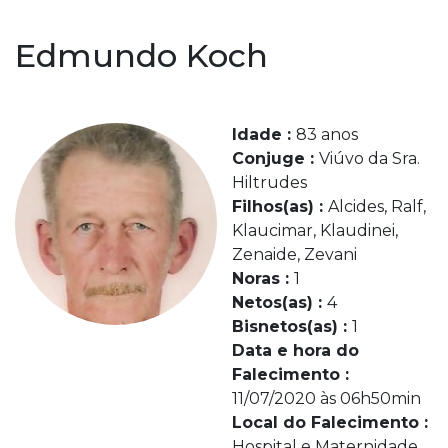
Edmundo Koch
Idade :
83 anos
Conjuge :
Viúvo da Sra.
Hiltrudes
Filhos(as) :
Alcides, Ralf,
Klaucimar, Klaudinei,
Zenaide, Zevani
Noras :
1
Netos(as) :
4
Bisnetos(as) :
1
Data e hora do
Falecimento :
11/07/2020 às 06h50min
Local do Falecimento :
Hospital e Maternidade