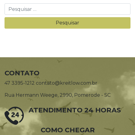
CONTATO
47 3395-1212 contato@kreitlow.com.br
Rua Hermann Weege, 2990, Pomerode - SC
ATENDIMENTO 24 HORAS
COMO CHEGAR