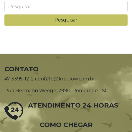
CONTATO
47 3395-1212 contato@kreitlow.com.br
Rua Hermann Weege, 2990, Pomerode - SC
ATENDIMENTO 24 HORAS
COMO CHEGAR