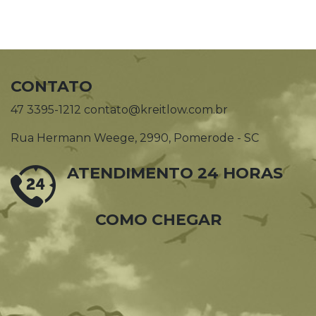
CONTATO
47 3395-1212 contato@kreitlow.com.br
Rua Hermann Weege, 2990, Pomerode - SC
ATENDIMENTO 24 HORAS
COMO CHEGAR