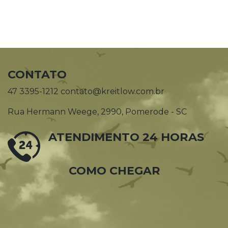
CONTATO
47 3395-1212 contato@kreitlow.com.br
Rua Hermann Weege, 2990, Pomerode - SC
ATENDIMENTO 24 HORAS
COMO CHEGAR