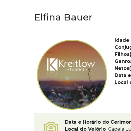
Elfina Bauer
Idade 
Conju
Filhos(
Genro
Netos(
Data e
Local 
Data e Horário do Cerimo
Local do Velório
Capela Lu