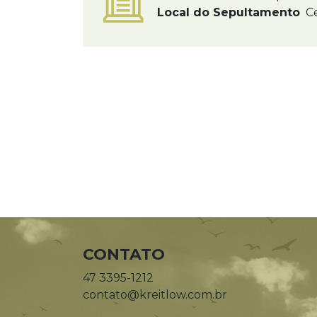
Local do Sepultamento
Ce
CONTATO
47 3395-1212
contato@kreitlow.com.br