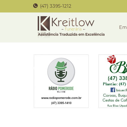
(47) 3395-1212
Em