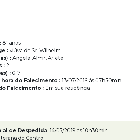
:
81 anos
ge :
viúva do Sr. Wilhelm
as) :
Angela, Almir, Arlete
s :
2
as) :
6 7
 hora do Falecimento :
13/07/2019 às 07h30min
do Falecimento :
Em sua residência
nial de Despedida
14/07/2019 às 10h30min
terana do Centro