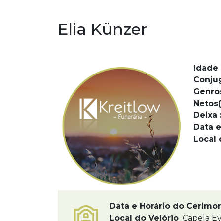
Elia Künzer
Idade 
Conju
Genro
Netos(
Deixa 
Data e
Local 
Data e Horário do Cerimo
Local do Velório
Capela Ev