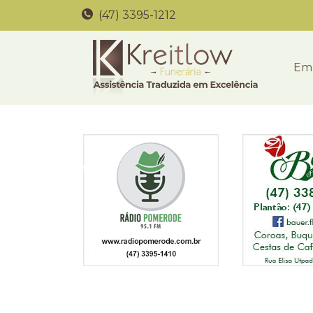
(47) 3395-1212
Em