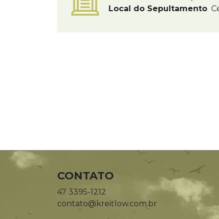
Local do Sepultamento
Ce
CONTATO
47 3395-1212
contato@kreitlow.com.br