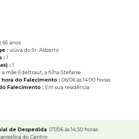
:
65 anos
ge :
viúva do Sr. Aliberto
s :
1
as) :
1
:
a mãe Edeltraut, a filha Stefanie
 hora do Falecimento :
06/06 às 14:00 horas
do Falecimento :
Em sua residência
nial de Despedida
07/06 às 14:30 horas
angélica do Centro