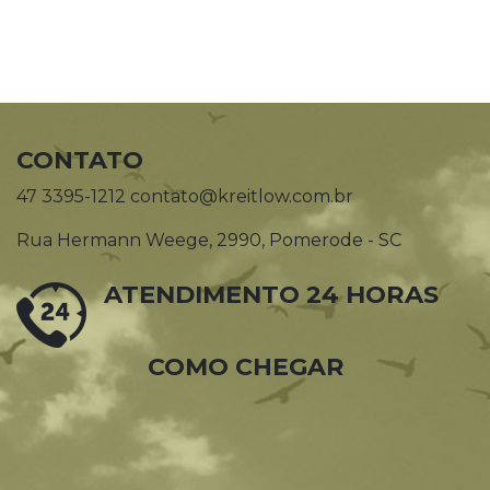
CONTATO
47 3395-1212 contato@kreitlow.com.br
Rua Hermann Weege, 2990, Pomerode - SC
ATENDIMENTO 24 HORAS
COMO CHEGAR