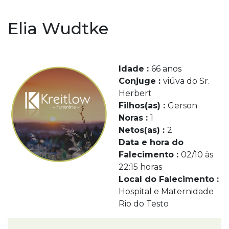
Elia Wudtke
Idade :
66 anos
Conjuge :
viúva do Sr.
Herbert
Filhos(as) :
Gerson
Noras :
1
Netos(as) :
2
Data e hora do
Falecimento :
02/10 às
22:15 horas
Local do Falecimento :
Hospital e Maternidade
Rio do Testo