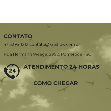
CONTATO
47 3395-1212 contato@kreitlow.com.br
Rua Hermann Weege, 2990, Pomerode - SC
ATENDIMENTO 24 HORAS
COMO CHEGAR