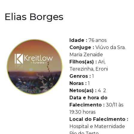
Elias Borges
Idade :
76 anos
Conjuge :
Viúvo da Sra.
Maria Zenaide
Filhos(as) :
Ari,
Terezinha, Eroni
Genros :
1
Noras :
1
Netos(as) :
4 2
Data e hora do
Falecimento :
30/11 às
19:30 horas
Local do Falecimento :
Hospital e Maternidade
Rio do Testo