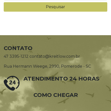
CONTATO
47 3395-1212 contato@kreitlow.com.br
Rua Hermann Weege, 2990, Pomerode - SC
ATENDIMENTO 24 HORAS
COMO CHEGAR