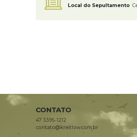
Local do Sepultamento
Ce
CONTATO
47 3395-1212
contato@kreitlow.com.br