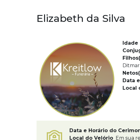
Elizabeth da Silva
Idade 
Conju
Filhos(
Ditmar
Netos(
Data e
Local 
Data e Horário do Cerimo
Local do Velório
Em sua res