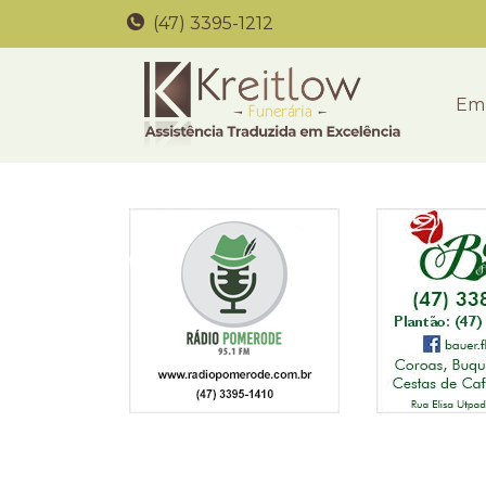
(47) 3395-1212
Em