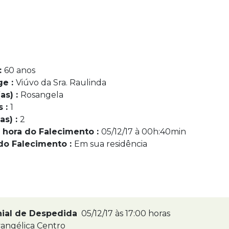
:
60 anos
ge :
Viúvo da Sra. Raulinda
as) :
Rosangela
s :
1
as) :
2
 hora do Falecimento :
05/12/17 à 00h:40min
do Falecimento :
Em sua residência
nial de Despedida
05/12/17 às 17:00 horas
angélica Centro