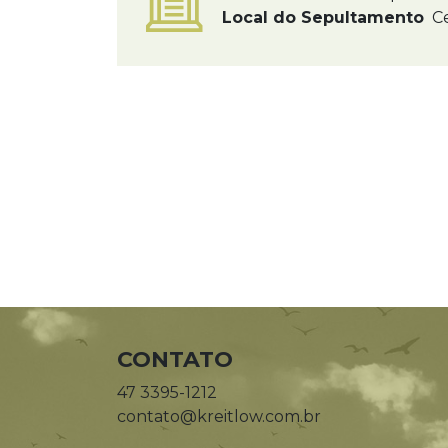
Local do Sepultamento
Ce
CONTATO
47 3395-1212
contato@kreitlow.com.br