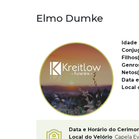
Elmo Dumke
Idade 
Conju
Filhos(
Genro
Netos(
Data e
Local 
Data e Horário do Cerimo
Local do Velório
Capela Ev