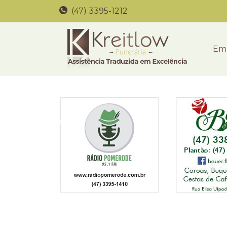
(47) 3395-1212
Em