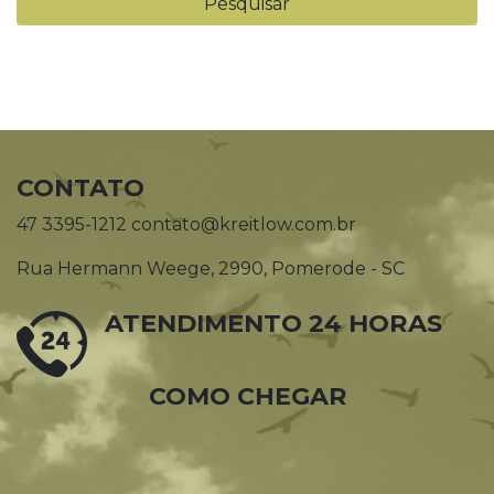
CONTATO
47 3395-1212 contato@kreitlow.com.br
Rua Hermann Weege, 2990, Pomerode - SC
ATENDIMENTO 24 HORAS
COMO CHEGAR