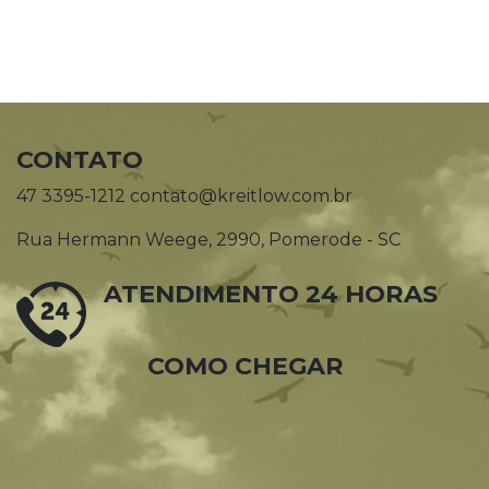
CONTATO
47 3395-1212 contato@kreitlow.com.br
Rua Hermann Weege, 2990, Pomerode - SC
ATENDIMENTO 24 HORAS
COMO CHEGAR