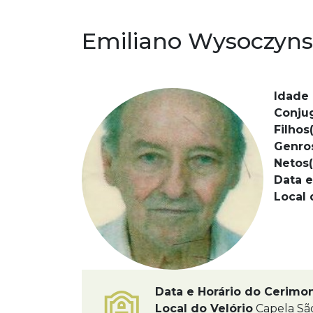
Emiliano Wysoczyns
Idade 
Conju
Filhos(
Genro
Netos(
Data e
Local 
Data e Horário do Cerimo
Local do Velório
Capela Sã