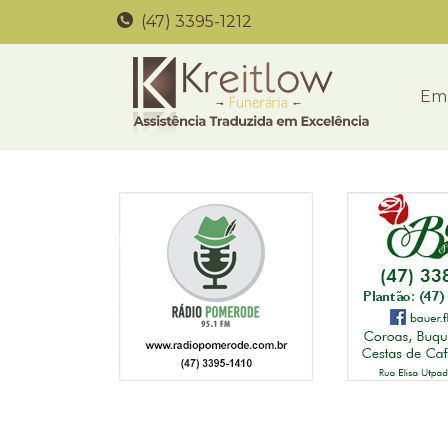
(47) 3395-1212
Em