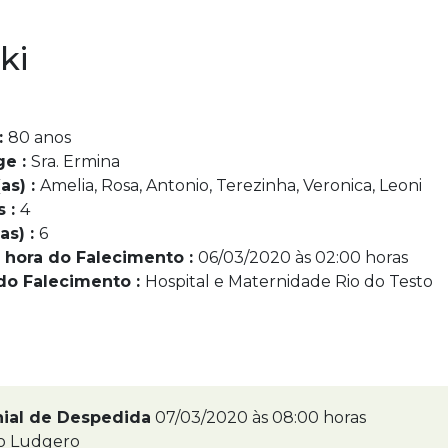
ki
:
80 anos
ge :
Sra. Ermina
as) :
Amelia, Rosa, Antonio, Terezinha, Veronica, Leoni
s :
4
as) :
6
 hora do Falecimento :
06/03/2020 às 02:00 horas
do Falecimento :
Hospital e Maternidade Rio do Testo
nial de Despedida
07/03/2020 às 08:00 horas
o Ludgero