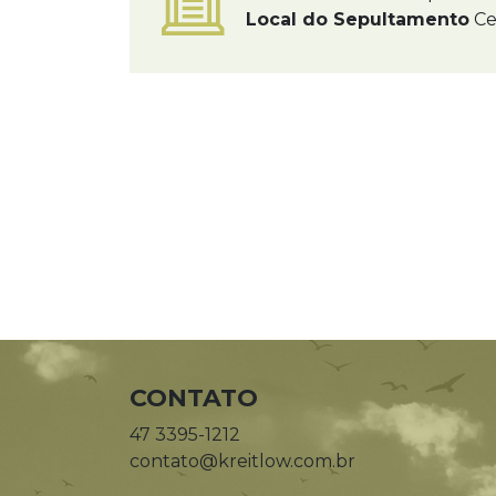
Local do Sepultamento
Ce
CONTATO
47 3395-1212
contato@kreitlow.com.br