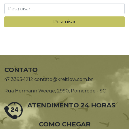
CONTATO
47 3395-1212 contato@kreitlow.com.br
Rua Hermann Weege, 2990, Pomerode - SC
ATENDIMENTO 24 HORAS
COMO CHEGAR