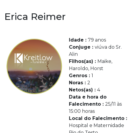
Erica Reimer
Idade :
79 anos
Conjuge :
viúva do Sr.
Alin
Filhos(as) :
Maike,
Haroldo, Horst
Genros :
1
Noras :
2
Netos(as) :
4
Data e hora do
Falecimento :
25/11 às
15:00 horas
Local do Falecimento :
Hospital e Maternidade
Rio do Testo