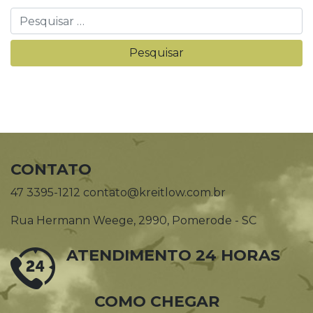
CONTATO
47 3395-1212 contato@kreitlow.com.br
Rua Hermann Weege, 2990, Pomerode - SC
ATENDIMENTO 24 HORAS
COMO CHEGAR