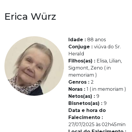
Erica Würz
Idade :
88 anos
Conjuge :
viúva do Sr.
Herald
Filhos(as) :
Elisa, Lilian,
Sigmont, Zeno ( in
memoriam )
Genros :
2
Noras :
1 ( in memoriam )
Netos(as) :
9
Bisnetos(as) :
9
Data e hora do
Falecimento :
27/07/2025 às 02h45min
Local do Falecimento :