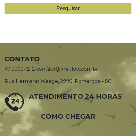
CONTATO
47 3395-1212 contato@kreitlow.com.br
Rua Hermann Weege, 2990, Pomerode - SC
ATENDIMENTO 24 HORAS
COMO CHEGAR