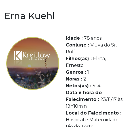
Erna Kuehl
Idade :
78 anos
Conjuge :
Viúva do Sr.
Rolf
Filhos(as) :
Elrita,
Ernesto
Genros :
1
Noras :
2
Netos(as) :
5 4
Data e hora do
Falecimento :
23/11/17 às
19h10min
Local do Falecimento :
Hospital e Maternidade
Rio do Testo