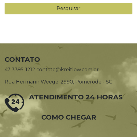
CONTATO
47 3395-1212 contato@kreitlow.com.br
Rua Hermann Weege, 2990, Pomerode - SC
ATENDIMENTO 24 HORAS
COMO CHEGAR