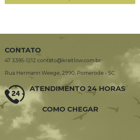
CONTATO
47 3395-1212 contato@kreitlow.com.br
Rua Hermann Weege, 2990, Pomerode - SC
ATENDIMENTO 24 HORAS
COMO CHEGAR