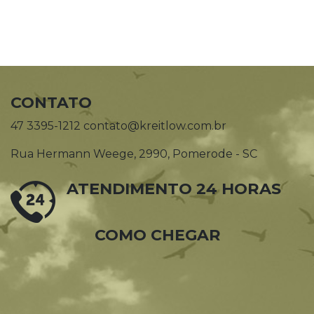
CONTATO
47 3395-1212 contato@kreitlow.com.br
Rua Hermann Weege, 2990, Pomerode - SC
ATENDIMENTO 24 HORAS
COMO CHEGAR