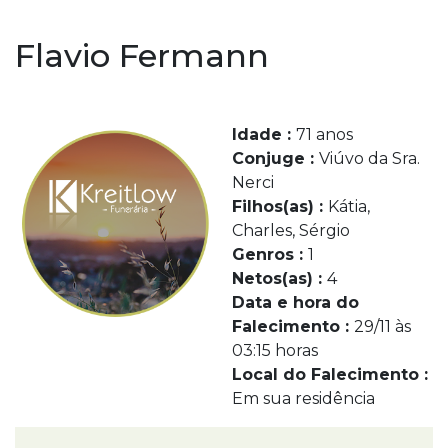
Flavio Fermann
Idade :
71 anos
Conjuge :
Viúvo da Sra.
Nerci
Filhos(as) :
Kátia,
Charles, Sérgio
Genros :
1
Netos(as) :
4
Data e hora do
Falecimento :
29/11 às
03:15 horas
Local do Falecimento :
Em sua residência