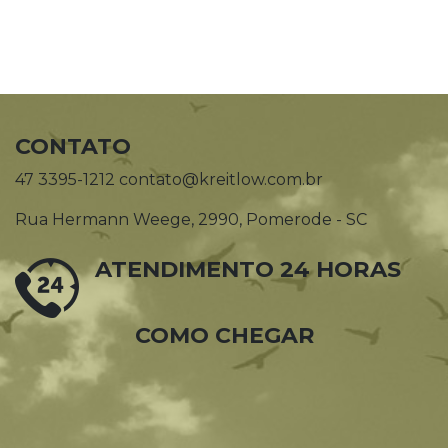
CONTATO
47 3395-1212 contato@kreitlow.com.br
Rua Hermann Weege, 2990, Pomerode - SC
ATENDIMENTO 24 HORAS
COMO CHEGAR