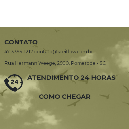
CONTATO
47 3395-1212 contato@kreitlow.com.br
Rua Hermann Weege, 2990, Pomerode - SC
ATENDIMENTO 24 HORAS
COMO CHEGAR