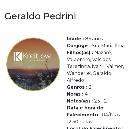
Geraldo Pedrini
Idade :
86 anos
Conjuge :
Sra. Maria Ilma
Filhos(as) :
Nazaré,
Valdemiro, Valcides,
Terezinha, Ivanir, Valmor,
Wanderlei, Geraldo
Alfredo
Genros :
2
Noras :
4
Netos(as) :
23 12
Data e hora do
Falecimento :
04/12 às
12:30 horas
Local do Falecimento :