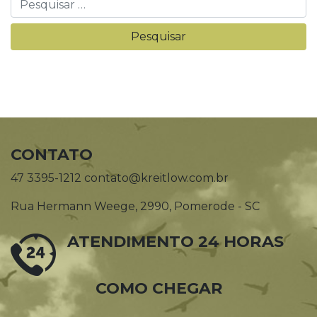
CONTATO
47 3395-1212 contato@kreitlow.com.br
Rua Hermann Weege, 2990, Pomerode - SC
ATENDIMENTO 24 HORAS
COMO CHEGAR