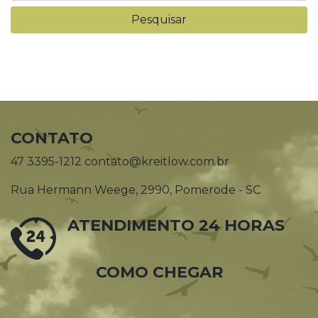
CONTATO
47 3395-1212 contato@kreitlow.com.br
Rua Hermann Weege, 2990, Pomerode - SC
ATENDIMENTO 24 HORAS
COMO CHEGAR