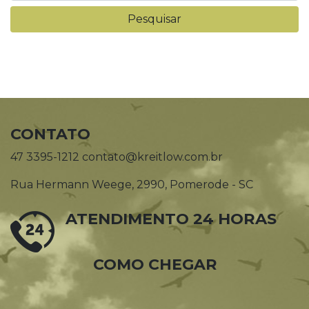
CONTATO
47 3395-1212 contato@kreitlow.com.br
Rua Hermann Weege, 2990, Pomerode - SC
ATENDIMENTO 24 HORAS
COMO CHEGAR