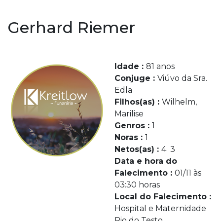
Gerhard Riemer
Idade :
81 anos
Conjuge :
Viúvo da Sra.
Edla
Filhos(as) :
Wilhelm,
Marilise
Genros :
1
Noras :
1
Netos(as) :
4 3
Data e hora do
Falecimento :
01/11 às
03:30 horas
Local do Falecimento :
Hospital e Maternidade
Rio do Testo