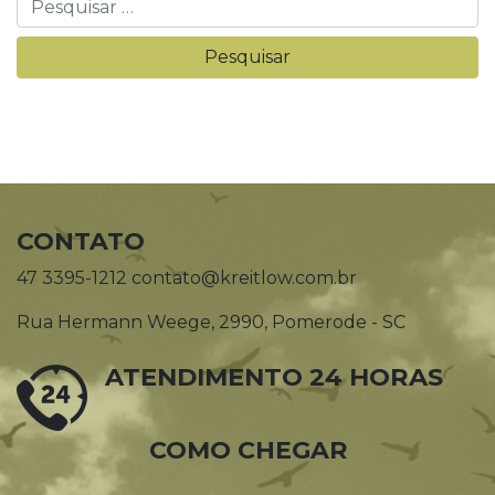
CONTATO
47 3395-1212 contato@kreitlow.com.br
Rua Hermann Weege, 2990, Pomerode - SC
ATENDIMENTO 24 HORAS
COMO CHEGAR