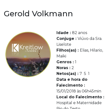
Gerold Volkmann
Idade :
82 anos
Conjuge :
Viúvo da Sra.
Liselote
Filhos(as) :
Elias, Hilario,
Maiki
Genros :
1
Noras :
2
Netos(as) :
7 5 1
Data e hora do
Falecimento :
15/01/2018 às 06h45min
Local do Falecimento :
Hospital e Maternidade
Rio do Testo