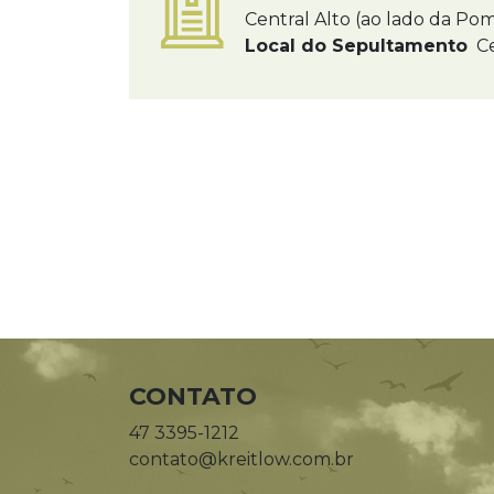
Central Alto (ao lado da Po
Local do Sepultamento
Ce
CONTATO
47 3395-1212
contato@kreitlow.com.br