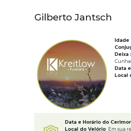
Gilberto Jantsch
Idade 
Conju
Deixa 
Cunhad
Data e
Local 
Data e Horário do Cerimo
Local do Velório
Em sua re