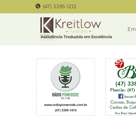
(47) 3395-1212
Em