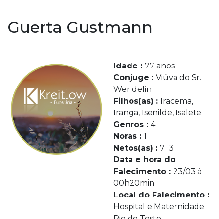
Guerta Gustmann
Idade :
77 anos
Conjuge :
Viúva do Sr.
Wendelin
Filhos(as) :
Iracema,
Iranga, Isenilde, Isalete
Genros :
4
Noras :
1
Netos(as) :
7 3
Data e hora do
Falecimento :
23/03 à
00h20min
Local do Falecimento :
Hospital e Maternidade
Rio do Testo