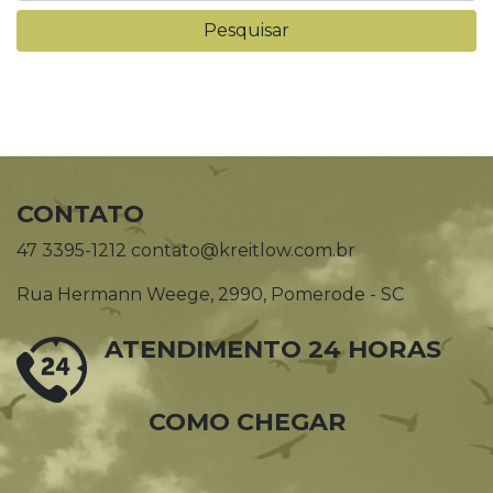
CONTATO
47 3395-1212 contato@kreitlow.com.br
Rua Hermann Weege, 2990, Pomerode - SC
ATENDIMENTO 24 HORAS
COMO CHEGAR