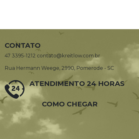
CONTATO
47 3395-1212 contato@kreitlow.com.br
Rua Hermann Weege, 2990, Pomerode - SC
ATENDIMENTO 24 HORAS
COMO CHEGAR