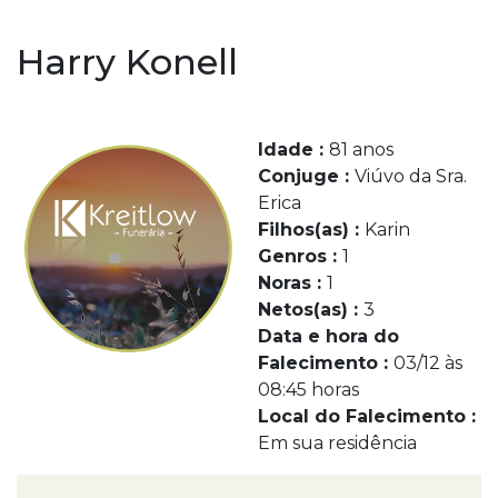
Harry Konell
Idade :
81 anos
Conjuge :
Viúvo da Sra.
Erica
Filhos(as) :
Karin
Genros :
1
Noras :
1
Netos(as) :
3
Data e hora do
Falecimento :
03/12 às
08:45 horas
Local do Falecimento :
Em sua residência