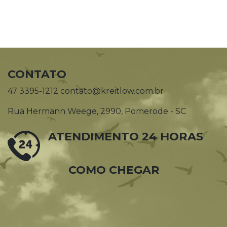
CONTATO
47 3395-1212 contato@kreitlow.com.br
Rua Hermann Weege, 2990, Pomerode - SC
ATENDIMENTO 24 HORAS
COMO CHEGAR