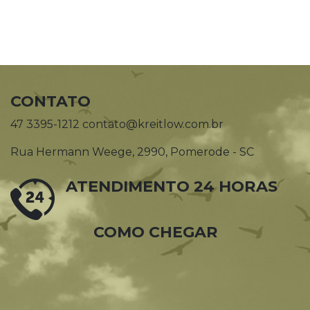
CONTATO
47 3395-1212 contato@kreitlow.com.br
Rua Hermann Weege, 2990, Pomerode - SC
ATENDIMENTO 24 HORAS
COMO CHEGAR