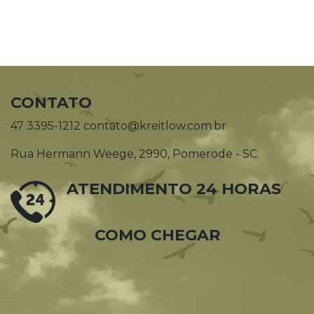
CONTATO
47 3395-1212 contato@kreitlow.com.br
Rua Hermann Weege, 2990, Pomerode - SC
ATENDIMENTO 24 HORAS
COMO CHEGAR