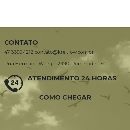
CONTATO
47 3395-1212 contato@kreitlow.com.br
Rua Hermann Weege, 2990, Pomerode - SC
ATENDIMENTO 24 HORAS
COMO CHEGAR