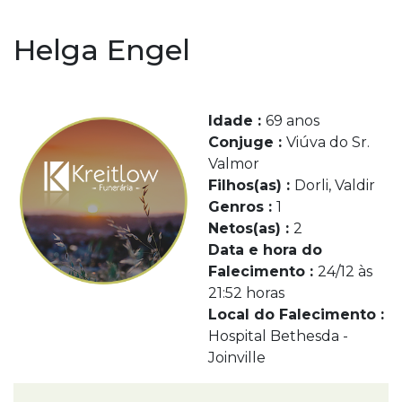
Helga Engel
Idade :
69 anos
Conjuge :
Viúva do Sr.
Valmor
Filhos(as) :
Dorli, Valdir
Genros :
1
Netos(as) :
2
Data e hora do
Falecimento :
24/12 às
21:52 horas
Local do Falecimento :
Hospital Bethesda -
Joinville