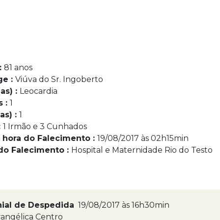
:
81 anos
ge :
Viúva do Sr. Ingoberto
as) :
Leocardia
s :
1
as) :
1
:
1 Irmão e 3 Cunhados
 hora do Falecimento :
19/08/2017 às 02h15min
do Falecimento :
Hospital e Maternidade Rio do Testo
nial de Despedida
19/08/2017 às 16h30min
angélica Centro