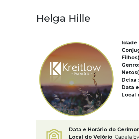
Helga Hille
Idade 
Conju
Filhos(
Genro
Netos(
Deixa 
Data e
Local 
Data e Horário do Cerimo
Local do Velório
Capela Ev