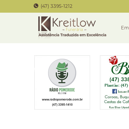
(47) 3395-1212
Em