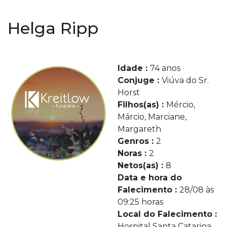
Helga Ripp
Idade :
74 anos
Conjuge :
Viúva do Sr.
Horst
Filhos(as) :
Mércio,
Márcio, Marciane,
Margareth
Genros :
2
Noras :
2
Netos(as) :
8
Data e hora do
Falecimento :
28/08 às
09:25 horas
Local do Falecimento :
Hospital Santa Catarina