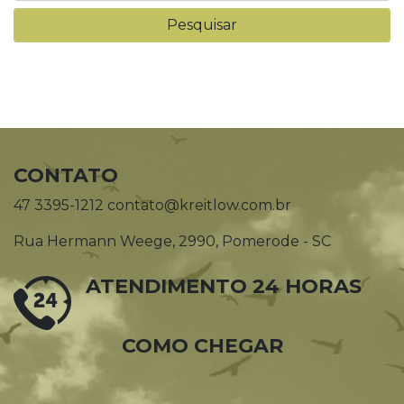
CONTATO
47 3395-1212 contato@kreitlow.com.br
Rua Hermann Weege, 2990, Pomerode - SC
ATENDIMENTO 24 HORAS
COMO CHEGAR