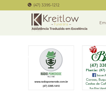
(47) 3395-1212
Em