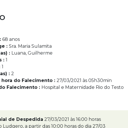
io
:
68 anos
ge :
Sra. Maria Sulamita
as) :
Luana, Guilherme
s :
1
:
1
as) :
2
 hora do Falecimento :
27/03/2021 às 05h30min
do Falecimento :
Hospital e Maternidade Rio do Testo
nial de Despedida
27/03/2021 às 16:00 horas
 Ludgero, a partir das 10:00 horas do dia 27/03