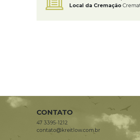
Local da Cremação
Cremat
CONTATO
47 3395-1212
contato@kreitlow.com.br