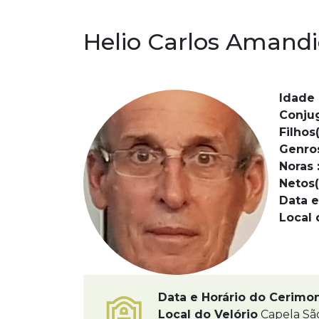
Helio Carlos Amand
Idade 
Conju
Filhos(
Genro
Noras 
Netos(
Data e
Local 
Data e Horário do Cerimo
Local do Velório
Capela São