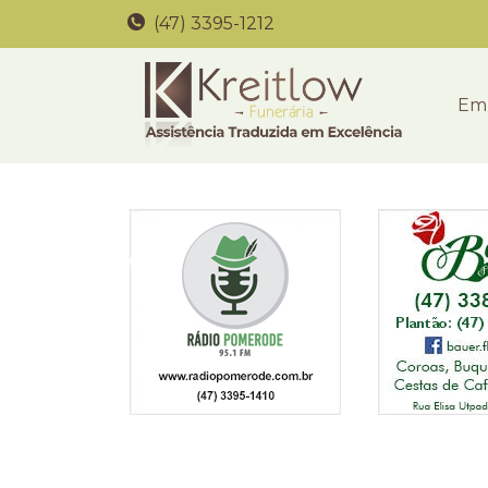
(47) 3395-1212
Em