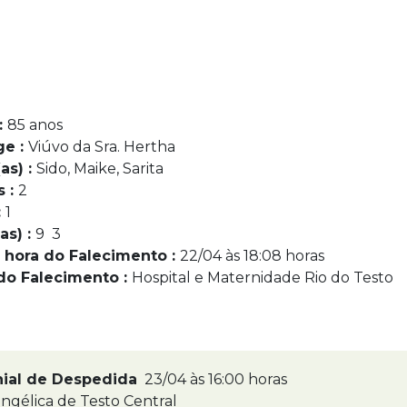
:
85 anos
ge :
Viúvo da Sra. Hertha
as) :
Sido, Maike, Sarita
s :
2
:
1
as) :
9 3
 hora do Falecimento :
22/04 às 18:08 horas
do Falecimento :
Hospital e Maternidade Rio do Testo
nial de Despedida
23/04 às 16:00 horas
ngélica de Testo Central