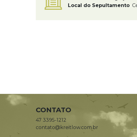
Local do Sepultamento
Ce
CONTATO
47 3395-1212
contato@kreitlow.com.br