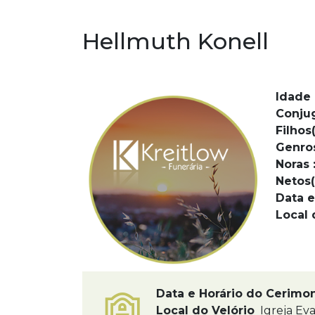
Hellmuth Konell
Idade 
Conju
Filhos(
Genro
Noras 
Netos(
Data e
Local 
Data e Horário do Cerimo
Local do Velório
Igreja Eva