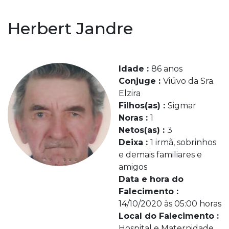
Herbert Jandre
Idade :
86 anos
Conjuge :
Viúvo da Sra.
Elzira
Filhos(as) :
Sigmar
Noras :
1
Netos(as) :
3
Deixa :
1 irmã, sobrinhos
e demais familiares e
amigos
Data e hora do
Falecimento :
14/10/2020 às 05:00 horas
Local do Falecimento :
Hospital e Maternidade