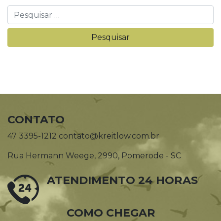
CONTATO
47 3395-1212 contato@kreitlow.com.br
Rua Hermann Weege, 2990, Pomerode - SC
ATENDIMENTO 24 HORAS
COMO CHEGAR