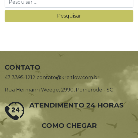
CONTATO
47 3395-1212 contato@kreitlow.com.br
Rua Hermann Weege, 2990, Pomerode - SC
ATENDIMENTO 24 HORAS
COMO CHEGAR