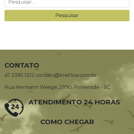
CONTATO
47 3395-1212 contato@kreitlow.com.br
Rua Hermann Weege, 2990, Pomerode - SC
ATENDIMENTO 24 HORAS
COMO CHEGAR