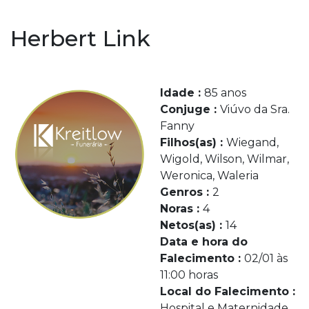
Herbert Link
Idade :
85 anos
Conjuge :
Viúvo da Sra.
Fanny
Filhos(as) :
Wiegand,
Wigold, Wilson, Wilmar,
Weronica, Waleria
Genros :
2
Noras :
4
Netos(as) :
14
Data e hora do
Falecimento :
02/01 às
11:00 horas
Local do Falecimento :
Hospital e Maternidade