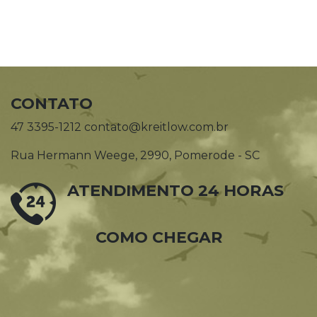
CONTATO
47 3395-1212 contato@kreitlow.com.br
Rua Hermann Weege, 2990, Pomerode - SC
ATENDIMENTO 24 HORAS
COMO CHEGAR