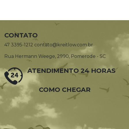
CONTATO
47 3395-1212 contato@kreitlow.com.br
Rua Hermann Weege, 2990, Pomerode - SC
ATENDIMENTO 24 HORAS
COMO CHEGAR