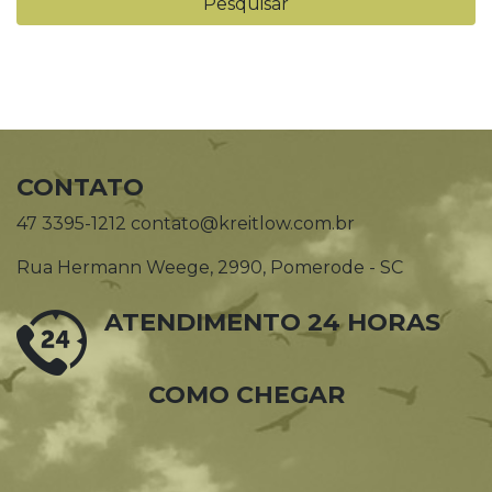
CONTATO
47 3395-1212 contato@kreitlow.com.br
Rua Hermann Weege, 2990, Pomerode - SC
ATENDIMENTO 24 HORAS
COMO CHEGAR