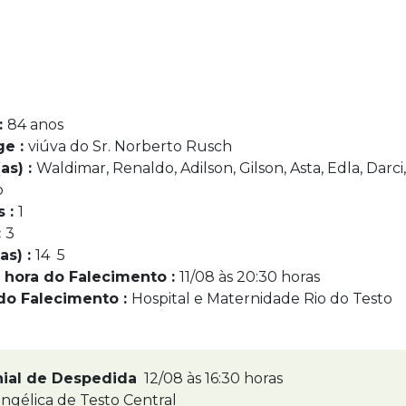
:
84 anos
ge :
viúva do Sr. Norberto Rusch
as) :
Waldimar, Renaldo, Adilson, Gilson, Asta, Edla, Darci,
o
s :
1
:
3
as) :
14 5
 hora do Falecimento :
11/08 às 20:30 horas
do Falecimento :
Hospital e Maternidade Rio do Testo
nial de Despedida
12/08 às 16:30 horas
ngélica de Testo Central