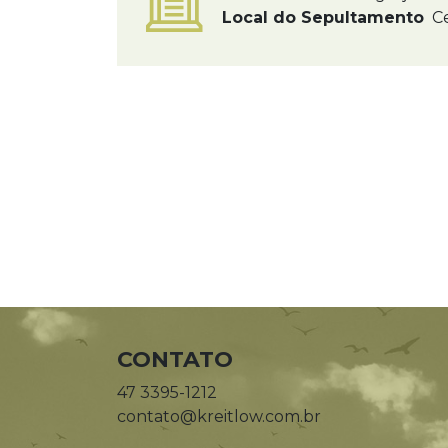
Local do Sepultamento
Ce
CONTATO
47 3395-1212
contato@kreitlow.com.br