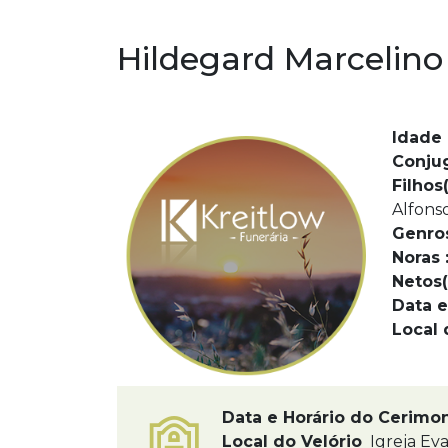
Hildegard Marcelino
Idade 
Conju
Filhos(
Alfons
Genro
Noras 
Netos(
Data e
Local 
Data e Horário do Cerimo
Local do Velório
Igreja Eva