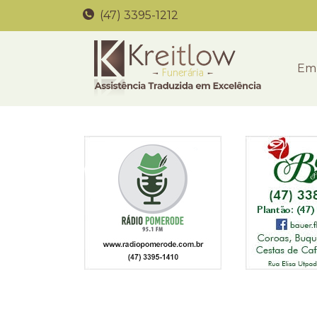
(47) 3395-1212
Em