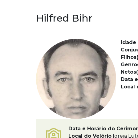
Hilfred Bihr
Idade 
Conju
Filhos(
Genro
Netos(
Data e
Local 
Data e Horário do Cerimo
Local do Velório
Igreja Lut