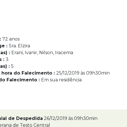
:
72 anos
ge :
Sra. Elzira
as) :
Erani, Ivanir, Nilson, Iracema
s :
3
as) :
5
 hora do Falecimento :
25/12/2019 às 09h30min
do Falecimento :
Em sua residência
nial de Despedida
26/12/2019 às 09h30min
erana de Testo Central