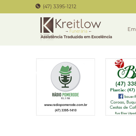
(47) 3395-1212
Em