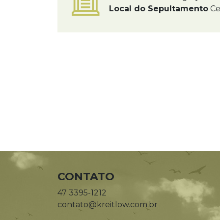
Local do Sepultamento
Ce
CONTATO
47 3395-1212
contato@kreitlow.com.br