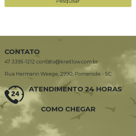
CONTATO
47 3395-1212 contato@kreitlow.com.br
Rua Hermann Weege, 2990, Pomerode - SC
ATENDIMENTO 24 HORAS
COMO CHEGAR