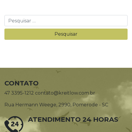
CONTATO
47 3395-1212 contato@kreitlow.com.br
Rua Hermann Weege, 2990, Pomerode - SC
ATENDIMENTO 24 HORAS