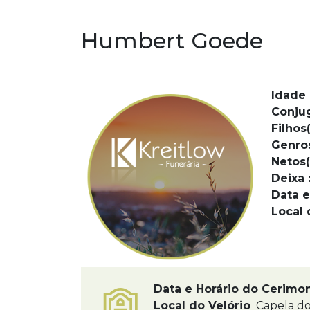
Humbert Goede
Idade 
Conju
Filhos(
Genro
Netos(
Deixa 
Data e
Local 
Data e Horário do Cerimo
Local do Velório
Capela do