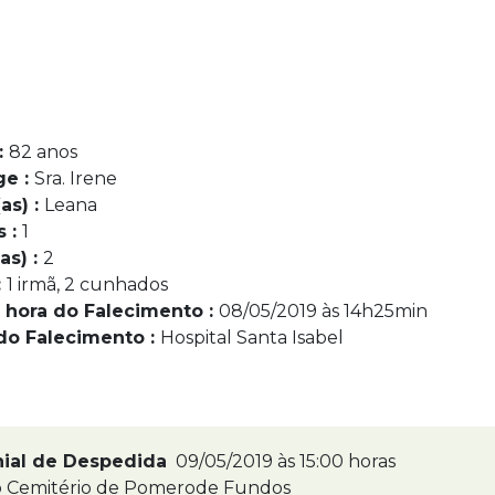
:
82 anos
ge :
Sra. Irene
as) :
Leana
s :
1
as) :
2
:
1 irmã, 2 cunhados
 hora do Falecimento :
08/05/2019 às 14h25min
do Falecimento :
Hospital Santa Isabel
nial de Despedida
09/05/2019 às 15:00 horas
 Cemitério de Pomerode Fundos