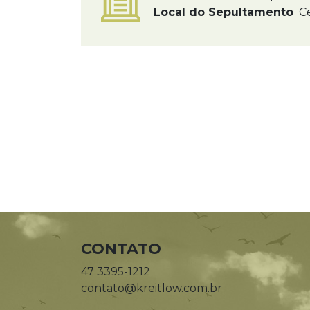
Local do Sepultamento
Ce
CONTATO
47 3395-1212
contato@kreitlow.com.br