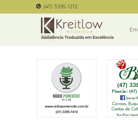
(47) 3395-1212
Em