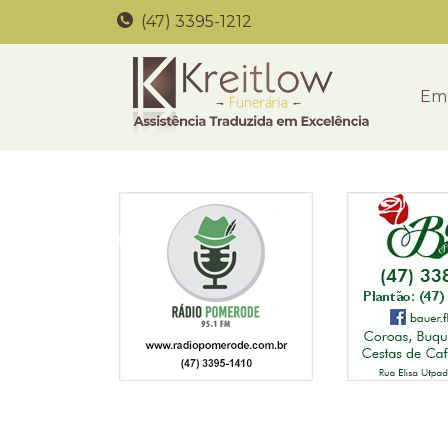
(47) 3395-1212
Em