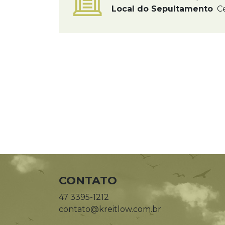
Local do Sepultamento
Ce
CONTATO
47 3395-1212
contato@kreitlow.com.br