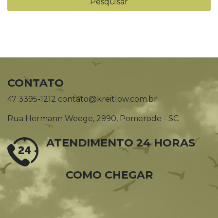
CONTATO
47 3395-1212 contato@kreitlow.com.br
Rua Hermann Weege, 2990, Pomerode - SC
ATENDIMENTO 24 HORAS
COMO CHEGAR